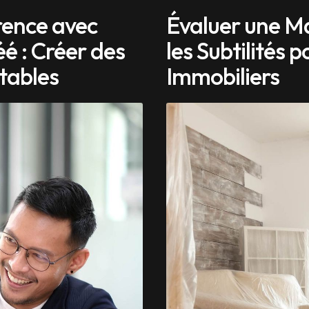
rence avec
Évaluer une Ma
é : Créer des
les Subtilités 
itables
Immobiliers