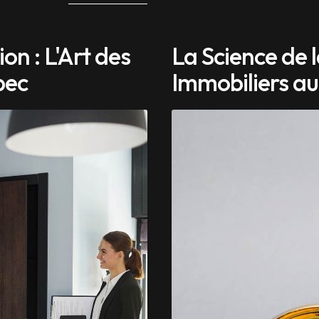
on : L'Art des
La Science de l
bec
Immobiliers a