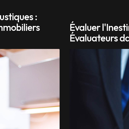
stiques :
mmobiliers
Évaluer l'Ines
Évaluateurs da