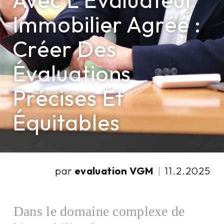
Avec L'Évaluateur
Immobilier Agréé :
Créer Des
Évaluations
Précises Et
Équitables
par
evaluation VGM
|
11.2.2025
Dans le domaine complexe de