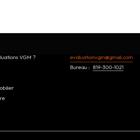
luations VGM ?
evaluationvgm@gmail.com
Bureau :
819-300-1021
bilier
dre