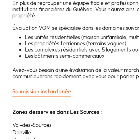
En plus de regrouper une équipe fiable et professionne
institutions financières du Québec. Vous n’aurez ainsi
propriété.
Évaluation VGM se spécialise dans les domaines suivan
Les unités résidentielles (maison unifamiliale, m
Les propriétés terriennes (terrains vagues)
Les complexes résidentiels avec 5 logements ou 
Les bâtiments semi-commerciaux
Avez-vous besoin d’une évaluation de la valeur marc
communiquerons rapidement avec vous pour parler pl
Soumission instantanée
Zones desservies dans
Les Sources
:
Val-des-Sources

Saint-Adrien

Saint-Georges-de-Windsor

Danville

Saint-Camille
