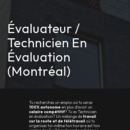
Évaluateur /
Technicien En
Évaluation
(Montréal)
Tu recherches un emploi où tu seras
100% autonome
en plus d’avoir un
salaire compétitif
? Tu es Technicien
en évaluation? Un mélange de
travail
sur la route et de télétravail
où tu
organises toi-même ton horaire est ton