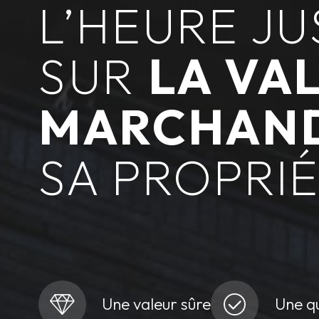
L’HEURE JU
SUR
LA VA
MARCHAN
SA PROPRI
Une valeur sûre
Une qu