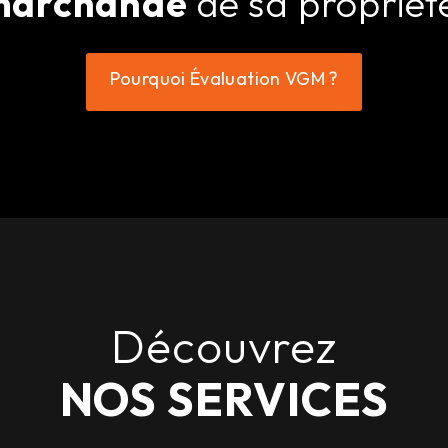
marchande
de sa propriét
Pourquoi Évaluation VGM ?
Découvrez
NOS SERVICES