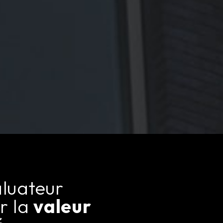
luateur
ur la
valeur